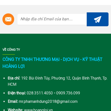
VỀ CÔNG TY
CÔNG TY TNHH THƯƠNG MẠI - DỊCH VỤ - KỸ THUẬT
HOÀNG LỢI
Địa chỉ:
192 Bùi Đình Túy, Phường 12, Quận Bình Thạnh, Tp.
HCM
Điện thoại:
028.3511.4050
-
0909.736.099
Email:
mr.phamanhdung2018@gmail.com
Website:
www.hoangloi.vn