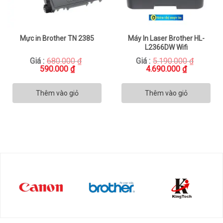
Mực in Brother TN 2385
Máy In Laser Brother HL-
L2366DW Wifi
Giá :
680.000
₫
Giá :
5.190.000
₫
Giá
Giá
Giá
Giá
590.000
₫
4.690.000
₫
gốc
hiện
gốc
hiện
là:
tại
là:
tại
680.000 ₫.
là:
5.190.000 ₫.
là:
Thêm vào giỏ
Thêm vào giỏ
590.000 ₫.
4.690.000 