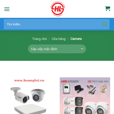
Skip
to
content
Tìm
kiếm:
Trang chủ
/
Cửa hàng
/
Camera