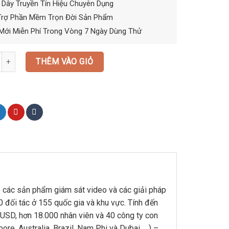
Dây Truyền Tín Hiệu Chuyên Dụng
Trợ Phần Mềm Trọn Đời Sản Phẩm
Mới Miễn Phí Trong Vòng 7 Ngày Dùng Thử
 Camera IP HIKVISION 2.0mp số lượng
THÊM VÀO GIỎ
GỌI TƯ VẤN
HƯỚNG DẪN MUA HÀNG
 các sản phẩm giám sát video và các giải pháp
00 đối tác ở 155 quốc gia và khu vực. Tính đến
 USD, hơn 18.000 nhân viên và 40 công ty con
pore, Australia, Brazil, Nam Phi và Dubai, …) –