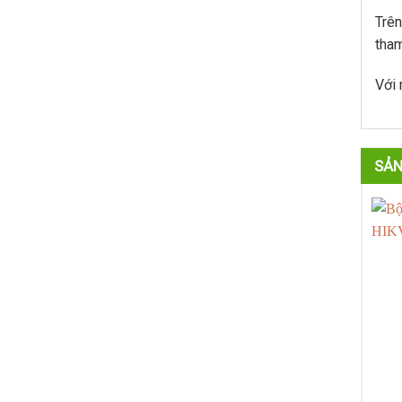
Trên
tham
Với 
SẢN