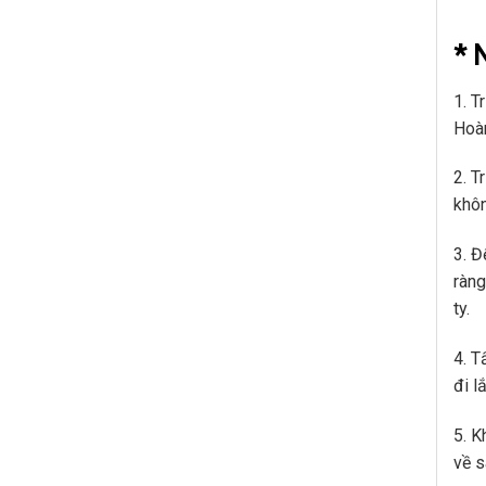
* 
1. T
Hoàn
2. T
khôn
3. 
ràng
ty.
4. T
đi l
5. K
về s