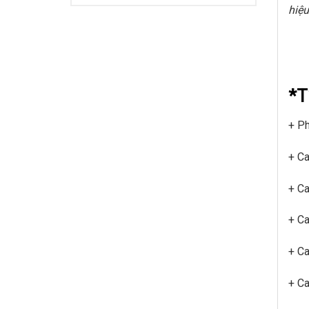
hiệ
Ca
Cam
*T
Đầu
+ Ph
+ Ca
+ Ca
+ Ca
+ C
+ Ca