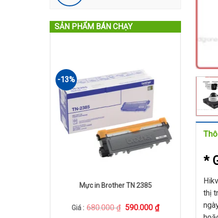
SẢN PHẨM BÁN CHẠY
-13%
Thôn
* 
Hikv
Mực in Brother TN 2385
thị 
ngày
Giá
Giá
680.000
₫
590.000
₫
Giá :
gốc
hiện
hoặc