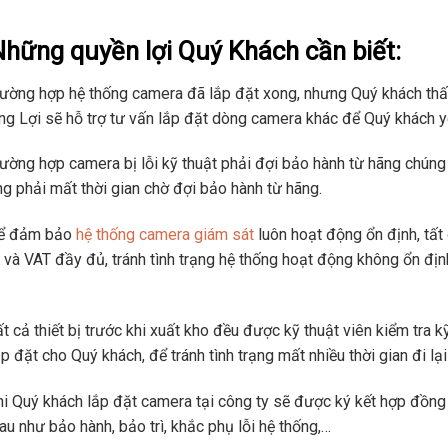
Những quyền lợi Quý Khách cần biết:
rường hợp hệ thống camera đã lắp đặt xong, nhưng Quý khách thấ
g Lợi sẽ hỗ trợ tư vấn lắp đặt dòng camera khác để Quý khách yê
rường hợp camera bị lỗi kỹ thuật phải đợi bảo hành từ hãng chúng
g phải mất thời gian chờ đợi bảo hành từ hãng.
Để đảm bảo
hệ thống camera giám sát
luôn hoạt động ổn định, tất 
 và VAT đầy đủ, tránh tình trạng hệ thống hoạt động không ổn địn
ất cả thiết bị trước khi xuất kho đều được kỹ thuật viên kiểm tra 
ắp đặt cho Quý khách, để tránh tình trạng mất nhiều thời gian đi lại
hi Quý khách lắp đặt camera tại công ty sẽ được ký kết hợp đồn
au như bảo hành, bảo trì, khắc phụ lỗi hệ thống,…