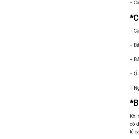
+ Ca
*C
+ C
+ Bả
+ Bả
+ Ổ
+ Ng
*B
Khi 
có d
lẻ c