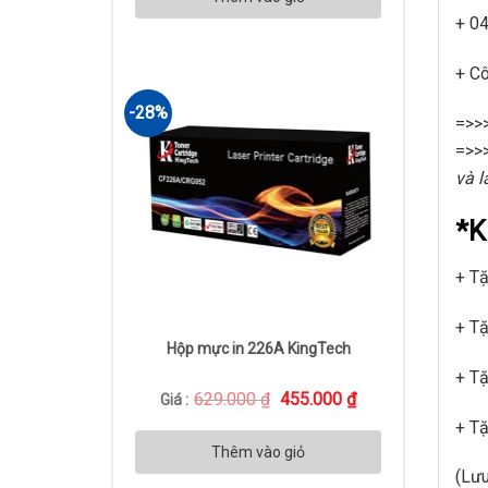
2.990.000 ₫.
+ 04
+ Cô
-28%
=>>
=>>
và l
*K
+ Tặ
+ Tặ
Hộp mực in 226A KingTech
+ Tặ
Giá
Giá
629.000
₫
455.000
₫
Giá :
gốc
hiện
+ T
là:
tại
629.000 ₫.
là:
Thêm vào giỏ
455.000 ₫.
(Lưu