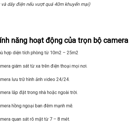
u và dây điện nếu vượt quá 40m khuyến mại)
mera IP Dạng DOME Hikvision 2.0 Megapixel
era Thân Trụ Hikvision 2.0 Megapixel
ính năng hoạt động của trọn bộ camera I
 Ghi Hình camera Hikvision
ù hợp diện tích phòng từ 10m2 – 25m2
mera giám sát từ xa trên điện thoại mọi nơi.
mera lưu trữ hình ảnh video 24/24.
mera lắp đặt trong nhà hoặc ngoài trời.
amera hồng ngoại ban đêm mạnh mẽ.
mera quan sát rõ mặt từ 7 – 8 mét.