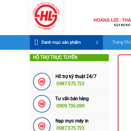
Skip
to
content
Trang Ch
Danh mục sản phẩm
HỖ TRỢ TRỰC TUYẾN
Hỗ trợ kỹ thuật 24/7
0987.575.723
Tư vấn bán hàng
0909.736.099
Nạp mực máy in
0987.575.723