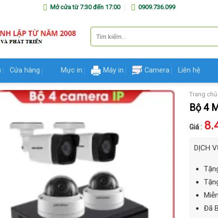
Mở cửa từ 7:30 đến 17:00
0909.736.099
Tìm
kiếm:
ủ
Cửa hàng
Mực in
Máy in
Camera
Liên hệ
Trang chủ
Bộ 4 
8.
Giá :
DỊCH V
Tặng
Tặng
Miễn
Đã 