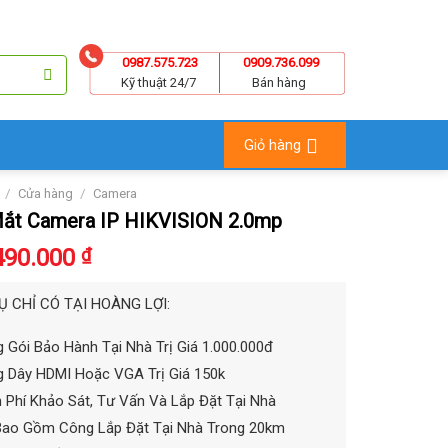
0987.575.723
0909.736.099
Kỹ thuật 24/7
Bán hàng
Giỏ hàng
/
/
Cửa hàng
Camera
Mắt Camera IP HIKVISION 2.0mp
490.000
₫
Ụ CHỈ CÓ TẠI HOÀNG LỢI:
 Gói Bảo Hành Tại Nhà Trị Giá 1.000.000đ
 Dây HDMI Hoặc VGA Trị Giá 150k
 Phí Khảo Sát, Tư Vấn Và Lắp Đặt Tại Nhà
Bao Gồm Công Lắp Đặt Tại Nhà Trong 20km