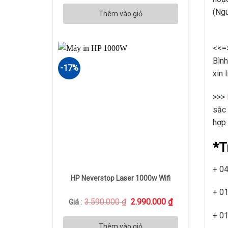
là:
tại
(Ngu
680.000 ₫.
là:
Thêm vào giỏ
590.000 ₫.
<<=>
Bình
-17%
xin 
>>>
sắc 
hợp 
*T
+ 04
HP Neverstop Laser 1000w Wifi
+ 01
Giá
Giá
3.590.000
₫
2.990.000
₫
Giá :
gốc
hiện
+ 01
là:
tại
3.590.000 ₫.
là:
Thêm vào giỏ