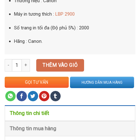
Thương hiệu :
Canon
Máy in tương thích :
LBP 2900
Số trang in tối đa (Độ phủ 5%) :
2000
Hãng :
Canon.
Mực in Canon 303 số lượng
THÊM VÀO GIỎ
GỌI TƯ VẤN
HƯỚNG DẪN MUA HÀNG
Thông tin chi tiết
Thông tin mua hàng