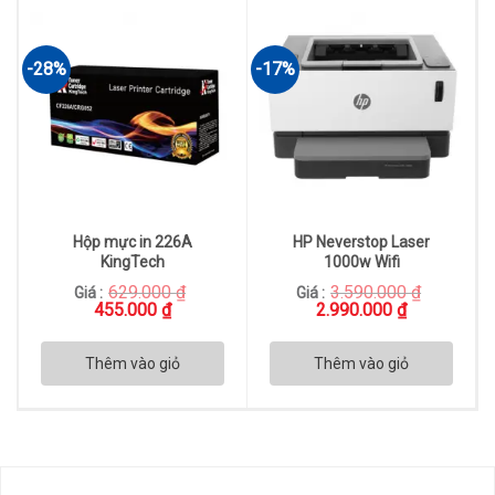
-28%
-17%
Hộp mực in 226A
HP Neverstop Laser
KingTech
1000w Wifi
629.000
₫
3.590.000
₫
Giá :
Giá :
Giá
Giá
Giá
Giá
455.000
₫
2.990.000
₫
gốc
hiện
gốc
hiện
là:
tại
là:
tại
629.000 ₫.
là:
3.590.000 ₫.
là:
Thêm vào giỏ
Thêm vào giỏ
455.000 ₫.
2.990.000 ₫