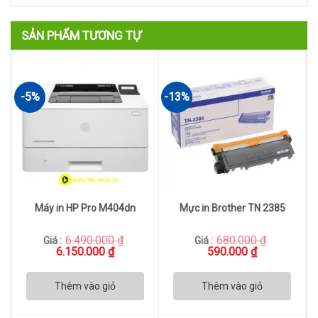
695.000 ₫.
là:
400.000 ₫.
SẢN PHẨM TƯƠNG TỰ
-5%
-13%
Máy in HP Pro M404dn
Mực in Brother TN 2385
6.490.000
₫
680.000
₫
Giá :
Giá :
Giá
Giá
Giá
Giá
6.150.000
₫
590.000
₫
gốc
hiện
gốc
hiện
là:
tại
là:
tại
6.490.000 ₫.
là:
680.000 ₫.
là:
Thêm vào giỏ
Thêm vào giỏ
6.150.000 ₫.
590.000 ₫.