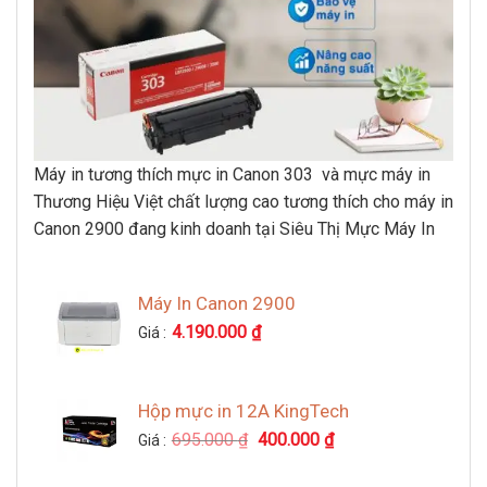
Máy in tương thích mực in Canon 303 và mực máy in
Thương Hiệu Việt chất lượng cao tương thích cho máy in
Canon 2900 đang kinh doanh tại Siêu Thị Mực Máy In
Máy In Canon 2900
4.190.000
₫
Giá :
Hộp mực in 12A KingTech
Giá
Giá
695.000
₫
400.000
₫
Giá :
gốc
hiện
là:
tại