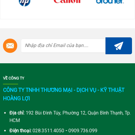
VỀ CÔNG TY
CÔNG TY TNHH THƯƠNG MẠI - DỊCH VỤ - KỸ THUẬT
HOÀNG LỢI
Địa chỉ:
192 Bùi Đình Túy, Phường 12, Quận Bình Thạnh, Tp.
HCM
Điện thoại:
028.3511.4050
-
0909.736.099