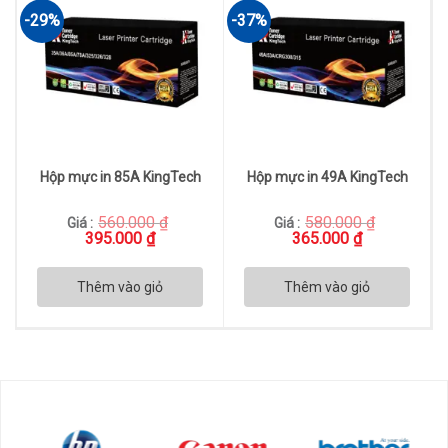
-29%
-37%
Hộp mực in 85A KingTech
Hộp mực in 49A KingTech
560.000
₫
580.000
₫
Giá :
Giá :
Giá
Giá
Giá
Giá
395.000
₫
365.000
₫
gốc
hiện
gốc
hiện
là:
tại
là:
tại
560.000 ₫.
là:
580.000 ₫.
là:
Thêm vào giỏ
Thêm vào giỏ
395.000 ₫.
365.000 ₫.