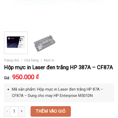
/
/
Trang chủ
Cửa hàng
Mực in
Hộp mực in Laser đen trắng HP 387A – CF87A
950.000
₫
Giá :
Mã sản phẩm: Hộp mực in Laser đen trắng HP 87A –
CF87A – Dung cho may HP Enterprise M501DN
Hộp mực in Laser đen trắng HP 387A - CF87A số lượng
THÊM VÀO GIỎ