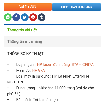
GỌI TƯ VẤN
HƯỚNG DẪN MUA HÀNG
Thông tin chi tiết
Thông tin mua hàng
THÔNG SỐ KỸ THUẬT
– Loại mực in:
HP laser đen trắng 87A – CF87A
– Mã mực :
HP 87A
– Loại máy in sử dụng : HP Laserjet Enterprise
M501 DN
– Dung lượng : In khoảng 11.000 trang (với độ che
phủ 5%)
– Bảo hành: Tới khi hết mực